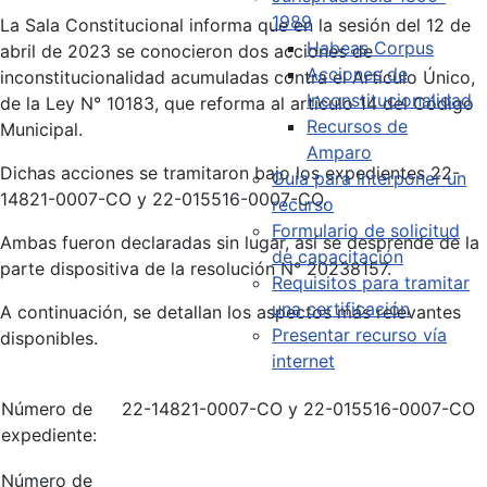
1989
La Sala Constitucional informa que en la sesión del 12 de
Habeas Corpus
abril de 2023 se conocieron dos acciones de
Acciones de
inconstitucionalidad acumuladas contra el Artículo Único,
Inconstitucionalidad
de la Ley N° 10183, que reforma al artículo 14 del Código
Recursos de
Municipal.
Amparo
Dichas acciones se tramitaron bajo los expedientes 22-
Guía para interponer un
14821-0007-CO y 22-015516-0007-CO.
recurso
Formulario de solicitud
Ambas fueron declaradas sin lugar, así se desprende de la
de capacitación
parte dispositiva de la resolución N° 20238157.
Requisitos para tramitar
una certificación
A continuación, se detallan los aspectos más relevantes
Presentar recurso vía
disponibles.
internet
Número de
22-14821-0007-CO y 22-015516-0007-CO
expediente:
Número de