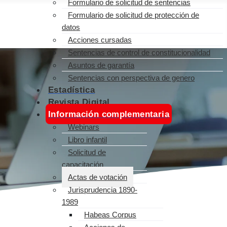
Formulario de solicitud de sentencias
Formulario de solicitud de protección de
datos
Acciones cursadas
Sentencias de control de constitucionalidad
Asuntos de garantía
Sentencias con perspectiva de genero
Estadística
Revista Digital
Información complementaria
Webinars
Libro infantil
Solicitud de
capacitación
Actas de votación
Jurisprudencia 1890-
1989
Habeas Corpus